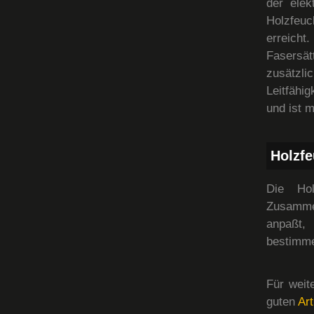
der elek
Holzfeuc
erreich
Fasersät
zusätzl
Leitfähig
und ist 
Holzfe
Die Hol
Zusamme
anpaßt,
bestimme
Für weit
guten
Art