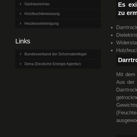
Es exi
Gashausschau
zu erm
Holzfeuchtemessung
Heizkesselreinigung
Darrtroc
Dielektr
Links
Widersta
Holzfeuc
Bundesverband der Schornsteinfeger
Darrt
Dena (Deutsche Energie Agentur)
Mit dem 
Aus der 
Darrtroc
getroc
Gewicht
(Feucht
ausgewo