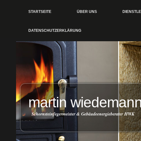
STARTSEITE
ÜBER UNS
DIENSTL
DATENSCHUTZERKLÄRUNG
martin wiedeman
Schornsteinfegermeister & Gebäudeenergieberater HWK