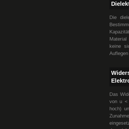
Dielek
Die diel
Bestimm
Kapazitä
Material
keine s
Auflegen
Wider
Elektr
Das Wide
von u < 
hoch) un
Zunahme
eingeset