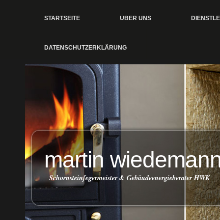
STARTSEITE
ÜBER UNS
DIENSTL
DATENSCHUTZERKLÄRUNG
martin wiedeman
Schornsteinfegermeister & Gebäudeenergieberater HWK